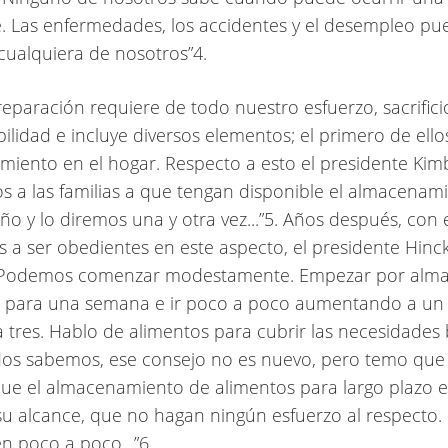
e. Las enfermedades, los accidentes y el desempleo p
 cualquiera de nosotros”4.
aración requiere de todo nuestro esfuerzo, sacrifici
ilidad e incluye diversos elementos; el primero de ellos
iento en el hogar. Respecto a esto el presidente Kimba
s a las familias a que tengan disponible el almacenam
ño y lo diremos una y otra vez...”5. Años después, con e
 a ser obedientes en este aspecto, el presidente Hinc
“Podemos comenzar modestamente. Empezar por alm
s para una semana e ir poco a poco aumentando a un
 tres. Hablo de alimentos para cubrir las necesidades 
os sabemos, ese consejo no es nuevo, pero temo qu
ue el almacenamiento de alimentos para largo plazo e
su alcance, que no hagan ningún esfuerzo al respecto.
 poco a poco...”6.