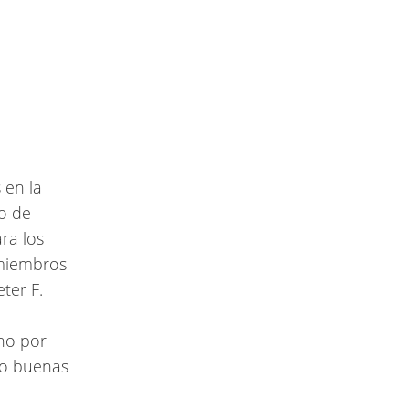
 en la
go de
ra los
s miembros
ter F.
cho por
ólo buenas