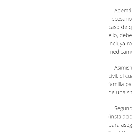
Además d
necesario
caso de q
ello, deb
incluya r
medicame
Asimismo,
civil, el
familia p
de una si
Segundo,
(instalac
para aseg