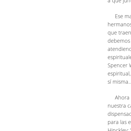
a que junt
Ese mand
hermanos 
que traen
debemos 
atendiend
espiritua
Spencer W
espiritua
sí misma..
Ahora bi
nuestra c
dispensac
para las 
Hinckley: