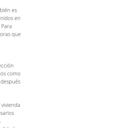
bién es
enidos en
. Para
horas que
ección
rnos como
y después
vivienda
esarios
.