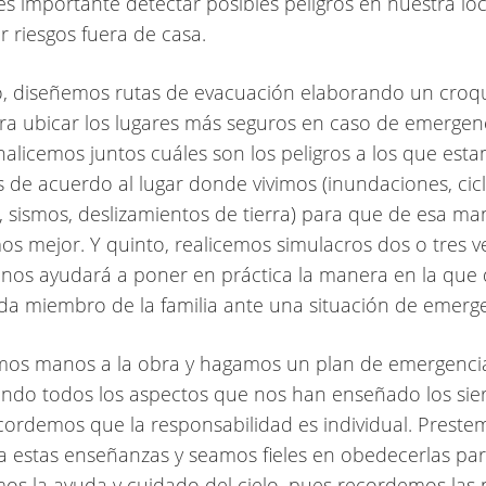
s importante detectar posibles peligros en nuestra lo
r riesgos fuera de casa.
 diseñemos rutas de evacuación elaborando un croqu
ara ubicar los lugares más seguros en caso de emergen
nalicemos juntos cuáles son los peligros a los que est
 de acuerdo al lugar donde vivimos (inundaciones, cic
, sismos, deslizamientos de tierra) para que de esa m
s mejor. Y quinto, realicemos simulacros dos o tres v
 nos ayudará a poner en práctica la manera en la que
da miembro de la familia ante una situación de emerge
 manos a la obra y hagamos un plan de emergencia 
ndo todos los aspectos que nos han enseñado los sier
cordemos que la responsabilidad es individual. Preste
a estas enseñanzas y seamos fieles en obedecerlas pa
s la ayuda y cuidado del cielo, pues recordemos las 