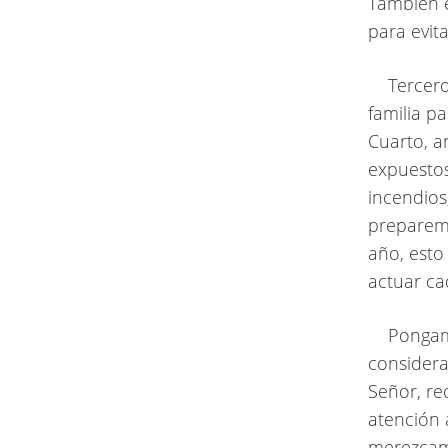
También e
para evita
Tercero,
familia p
Cuarto, a
expuestos
incendios
preparemo
año, esto
actuar ca
Pongamos
considera
Señor, re
atención 
merezcamo