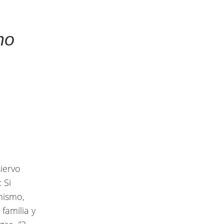
no
siervo
 Si
mismo,
familia y