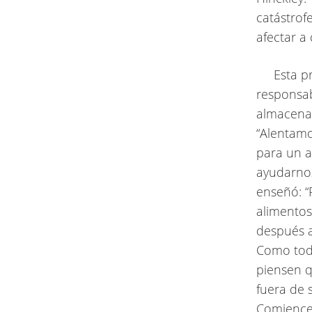
catástrof
afectar a
Esta prep
responsab
almacenam
“Alentamo
para un a
ayudarnos
enseñó: 
alimento
después a
Como tod
piensen q
fuera de 
Comiencen