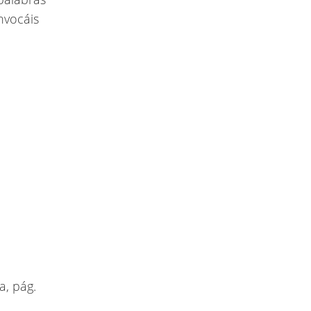
invocáis
a, pág.