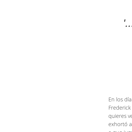
'
En los dí
Frederick
quieres v
exhortó a