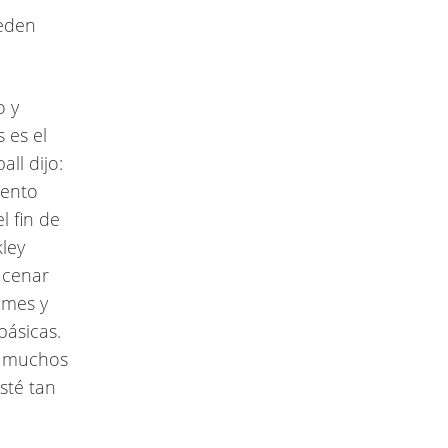
ueden
o y
 es el
ll dijo:
iento
l fin de
kley
acenar
 mes y
básicas.
e muchos
sté tan