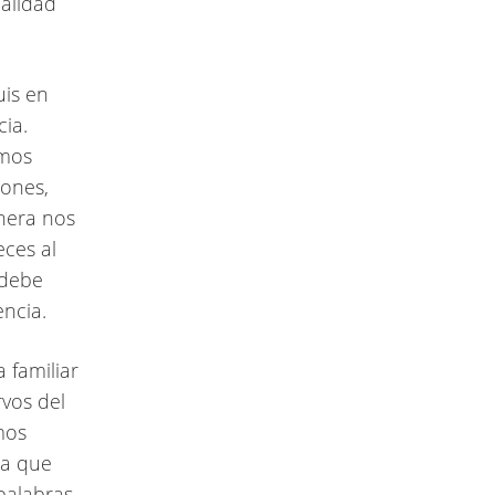
calidad
is en
cia.
amos
lones,
anera nos
eces al
 debe
ncia.
familiar
vos del
mos
ra que
palabras