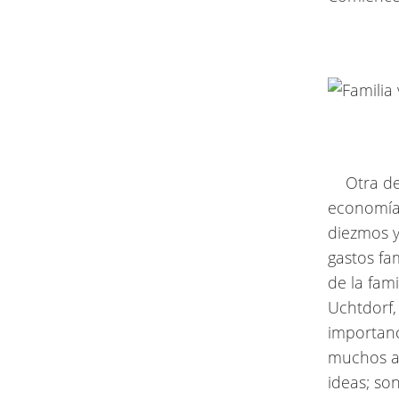
Otra de 
economía 
diezmos y
gastos fa
de la fam
Uchtdorf,
importanc
muchos añ
ideas; so