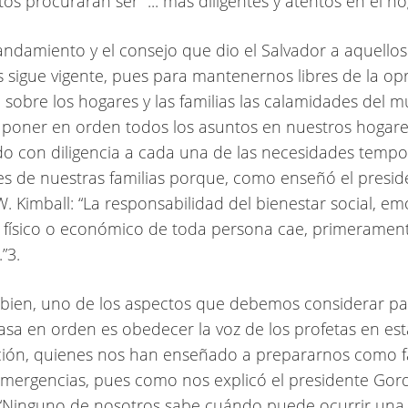
os procuraran ser “... más diligentes y atentos en el hog
amiento y el consejo que dio el Salvador a aquellos
sigue vigente, pues para mantenernos libres de la op
 sobre los hogares y las familias las calamidades del 
poner en orden todos los asuntos en nuestros hogare
o con diligencia a cada una de las necesidades tempo
les de nuestras familias porque, como enseñó el presid
. Kimball: “La responsabilidad del bienestar social, em
l, físico o económico de toda persona cae, primeramen
.”3.
en, uno de los aspectos que debemos considerar pa
asa en orden es obedecer la voz de los profetas en est
ión, quienes nos han enseñado a prepararnos como f
emergencias, pues como nos explicó el presidente Gor
 “Ninguno de nosotros sabe cuándo puede ocurrir una