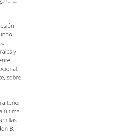
ar...”2.
resión
mundo,
s,
rales y
ente
ocional,
te, sobre
ra tener
a última
amilias
don B.